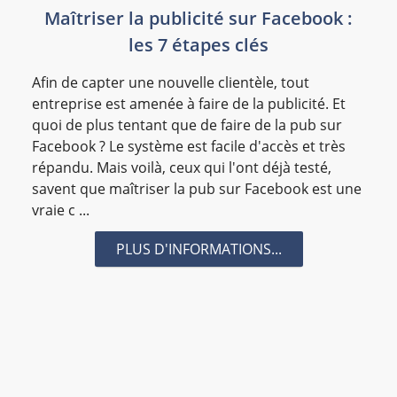
#équipements informatiques
#etancheite
Maîtriser la publicité sur Facebook :
les 7 étapes clés
#Etiquette
#Études marketing
#Études qualitatives
#Études quantitatives
Afin de capter une nouvelle clientèle, tout
#evaluation
#expert
#Export
entreprise est amenée à faire de la publicité. Et
quoi de plus tentant que de faire de la pub sur
#externalisation logistique
#fabricant
Facebook ? Le système est facile d'accès et très
#Fabricant de peinture
#Fancy
#financement
répandu. Mais voilà, ceux qui l'ont déjà testé,
#formation google
#forum
savent que maîtriser la pub sur Facebook est une
vraie c ...
#fourniture de bureau
#fumigation
#Gestion
#google
#groupage
#hotel
#hotel-residence
PLUS D'INFORMATIONS...
#hotel-residence-la-reunion
#hotel-saint-denis
#immobilierdentreprise
#Impression
#impression numerique
#imprimerie
#inboundMarketing
#industrie
#innovation
#investir
#isolation
#Jardin_Eden
#JIR