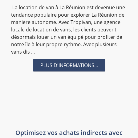
#entreprise
#entreprises974
#évènement
La location de van à La Réunion est devenue une
#hotel-affaire
#pixeloi
#referencement
tendance populaire pour explorer La Réunion de
manière autonome. Avec Tropivan, une agence
#salon
#startup
#Syndicat
#transport
locale de location de vans, les clients peuvent
#transportaerien
#transportmarchandise
désormais louer un van équipé pour profiter de
#transportmaritime
#ART
#BRL Informatique
notre île à leur propre rythme. Avec plusieurs
vans dis ...
#caisse_enregistreuse
#communication
#conciergerie
#Concours
PLUS D'INFORMATIONS...
#Conseil en organisation
#Conseil financier
#conseilfinancier
#Conseil_Marketing
#douane
#DSG
#Economie_Circulaire
#entreposage
#entrepreneuriat
#Eric_Leung
#fashionshow
#formation
#formation digitale
#hotel-business
#hotel-luxe
#identification
#immobilier
#locationvehicule
#locationvoiture
#Logistique
Optimisez vos achats indirects avec