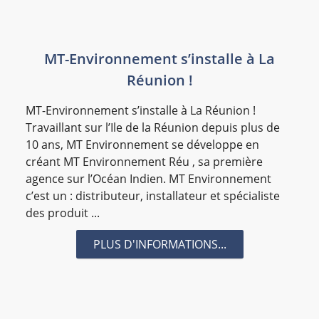
#RegionReunion
#Relocation
#rep
#repiquet
#réseau
#revetements époxydes
#riouglass
MT-Environnement s’installe à La
#RSE
#RSMA-R
#salle de reunion
Réunion !
#Satisfaction
#SAV CANON
#SBA
#Sélection
#seminaires residentiels
#service
#solyval
MT-Environnement s’installe à La Réunion !
Travaillant sur l’Ile de la Réunion depuis plus de
#Sondages
#SOREMIR
#spa
10 ans, MT Environnement se développe en
#spa cinq mondes
#stations-service TOTAL
créant MT Environnement Réu , sa première
#stockage
#Stratégie du Bon Achat Réunion
agence sur l’Océan Indien. MT Environnement
c’est un : distributeur, installateur et spécialiste
#SUCRE
#sunkaz
#TeamBuilding
#termites
des produit ...
#Ticket CESU
#Ticket Kadeos Infini
PLUS D'INFORMATIONS...
#Ticket Restaurant
#Ticket Service
#TOP_10
#tracking
#traitement des bois
#transporteur
#travaux impression
#Valorisation
#vehicule-electrique
#vehicule-utilitaire