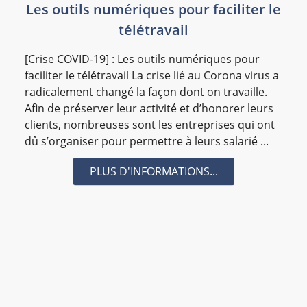
Les outils numériques pour faciliter le
#communitymanagement
#comparatif
télétravail
#competitivite
#conférence
#consommables entreprise
#conteneur
[Crise COVID-19] : Les outils numériques pour
faciliter le télétravail La crise lié au Corona virus a
#courtagecredit
#COVID-19
#coworking
radicalement changé la façon dont on travaille.
#créances
#creation graphique
#Créative
Afin de préserver leur activité et d’honorer leurs
#credipro
#credit
#Déchets
#décideur
clients, nombreuses sont les entreprises qui ont
dû s’organiser pour permettre à leurs salarié ...
#dédouanement
#demenagement
#depigeonnisation
#dératisation
#desinfection
PLUS D'INFORMATIONS...
#desinsectisation
#devis
#DianaDeaLodge
#digital
#dominique_vienne
#eco_austral
#Eco_Entreprises
#edenred
#enduit
#energie
#Enquêtes
#entreprendre
#entrepreneur
#entrepreneurs
#entreprises
#entreprises réunionnaises
#environnement