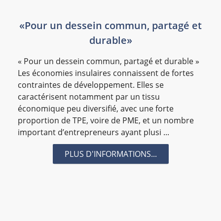
#journee formation
#la kaz creol
#La Réunion
«Pour un dessein commun, partagé et
#lareunion
#Le CARé
#Le Mémento
#Logiciel
durable»
#luxe
#MARACOM
#marchandise
#marchés publics
#marque_Employeur
« Pour un dessein commun, partagé et durable »
Les économies insulaires connaissent de fortes
#mastics
#MEDEF
#Médias
#mesure
contraintes de développement. Elles se
#miroiterie
#mobilier bureau
#Mobili_Pass
caractérisent notamment par un tissu
#mt-environnement
#Nordev
#nuisibles
économique peu diversifié, avec une forte
proportion de TPE, voire de PME, et un nombre
#Numérique
#Opinion
#outillage
#OutreMer
important d’entrepreneurs ayant plusi ...
#parasites
#peinture
#peinture anti odeur
#peinture decorative
#peinture insecticide
PLUS D'INFORMATIONS...
#peinture lessivable
#Pesage
#PHOTO PRO
#pigeons
#pixel-formation
#pole-emploi
#poleemploi
#qualitropic
#recouvrement
#Recouvrement de créances
#rectorat