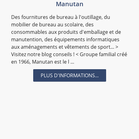
Manutan
#Marketing
#Ocean_Indien
#Publicité
#Recyclage
#SNT INFO
#strategie
#Trophée
Des fournitures de bureau à l'outillage, du
#Trophée Entreprise & Territoire 2019
#vaucelle
mobilier de bureau au scolaire, des
consommables aux produits d'emballage et de
#abarimédia
#AC2V
#ademe
#Adir
manutention, des équipements informatiques
#Agent_Commercial
#agriculture
aux aménagements et vêtements de sport... >
#Anti-Termites
#Association SBA
#assurance
Visitez notre blog conseils ! < Groupe familial créé
en 1966, Manutan est le l ...
#Balance
#bioeconomie
#BLOCKCHAIN
#Bons d'achat
#cabinetconseil
#Caisses
PLUS D'INFORMATIONS...
#CANNE
#CANON PHOTO
#CANON PRO
#CANON VIDEO
#CAP.OI
#carburant
#cargaison
#CCI
#Cheques Cadeaux
#classement
#clic-emploi
#CNAM
#cocktails
#cocktails dinatoires
#Codes_Barres
#Commerce
#Communication digitale