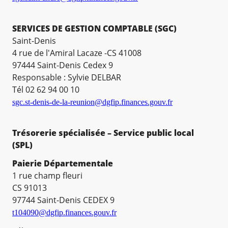
SERVICES DE GESTION COMPTABLE (SGC)
Saint-Denis
4 rue de l'Amiral Lacaze -CS 41008
97444 Saint-Denis Cedex 9
Responsable : Sylvie DELBAR
Tél 02 62 94 00 10
sgc.st-denis-de-la-reunion@dgfip.finances.gouv.fr
Trésorerie spécialisée – Service public local
(SPL)
Paierie Départementale
1 rue champ fleuri
CS 91013
97744 Saint-Denis CEDEX 9
t104090@dgfip.finances.gouv.fr