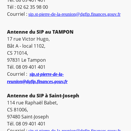
Tél. 08 09 401 401
Tél : 02 62 35 98 00
Courriel :
sip.st-pierre-de-la-reunion@dgfip.finances.gouv.fr
Antenne du SIP au TAMPON
17 rue Victor Hugo,
Bât A - local 1102,
CS 71014,
97831 Le Tampon
Tél. 08 09 401 401
Courriel :
sip.st-pierre-de-la-
reunion@dgfip.finances.gouv.fr
Antenne du SIP à Saint-Joseph
114 rue Raphaël Babet,
CS 81006,
97480 Saint-Joseph
Tél. 08 09 401 401
Courriel :
sip.st-pierre-de-la-reunion@dgfip.finances.gouv.fr