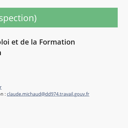
nspection)
ploi et de la Formation
n
r
n :
claude.michaud@dd974.travail.gouv.fr