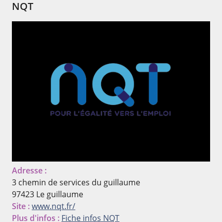
NQT
Adresse :
3 chemin de services du guillaume
97423 Le guillaume
Site :
www.nqt.fr/
Plus d'infos :
Fiche infos NQT