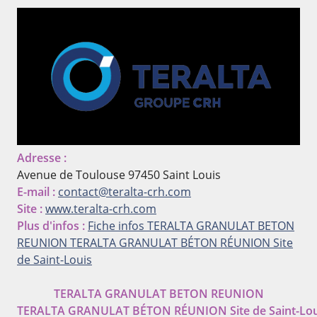
Adresse :
Avenue de Toulouse
97450 Saint Louis
E-mail :
contact@teralta-crh.com
Site :
www.teralta-crh.com
Plus d'infos :
Fiche infos TERALTA GRANULAT BETON
REUNION
TERALTA GRANULAT BÉTON RÉUNION Site
de Saint-Louis
TERALTA GRANULAT BETON REUNION
TERALTA GRANULAT BÉTON RÉUNION Site de Saint-Lou