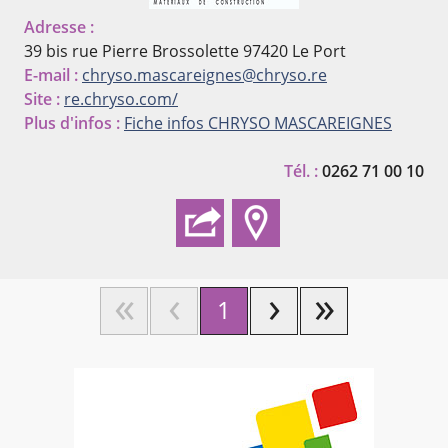
Adresse :
39 bis rue Pierre Brossolette
97420 Le Port
E-mail :
chryso.mascareignes@chryso.re
Site :
re.chryso.com/
Plus d'infos :
Fiche infos CHRYSO MASCAREIGNES
Tél. :
0262 71 00 10
1