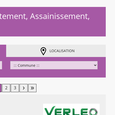
aitement, Assainissement,
LOCALISATION
rgement...
2
3