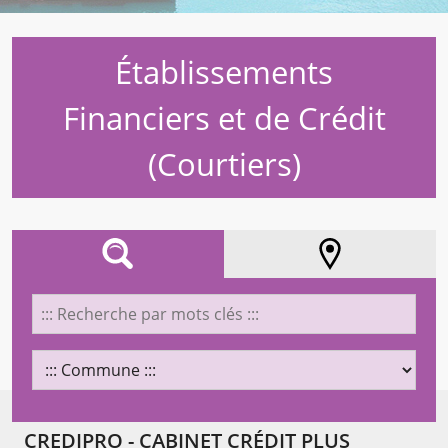
Établissements
Financiers et de Crédit
(Courtiers)
AFFINEZ VOTRE RECHERCHE
LOCALISATION
CREDIPRO - CABINET CRÉDIT PLUS
Chargement...