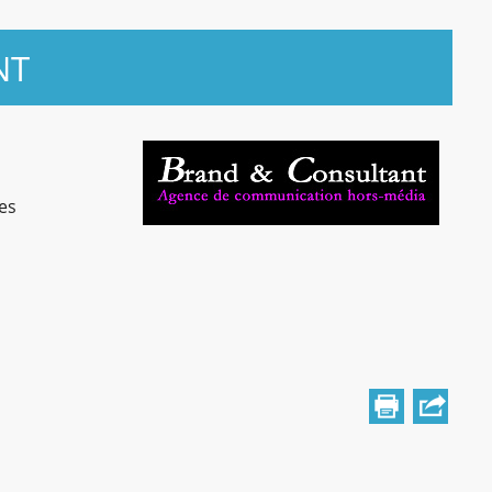
NT
les