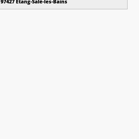
97427 Etang-Salé-les-Bains